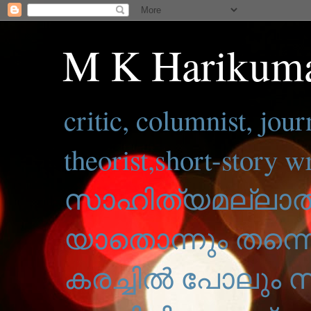
M K Harikuma
critic, columnist, jour
theorist,short-story wr
സാഹിത്യമല്ലാത
യാതൊന്നും തന്നെ
കരച്ചിൽ പോലും